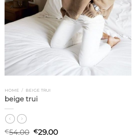
HOME
/
BEIGE TRUI
beige trui
54.00
29.00
€
€