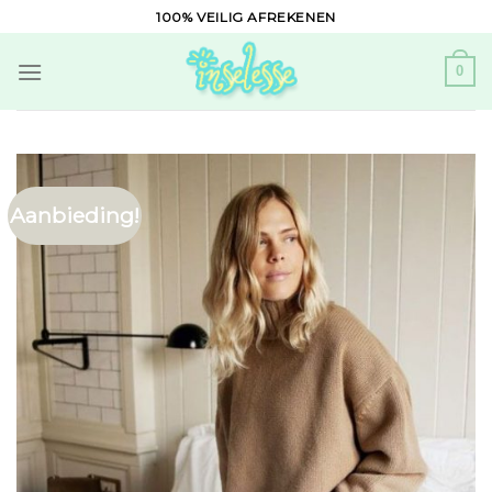
Skip
100% VEILIG AFREKENEN
to
content
0
Aanbieding!