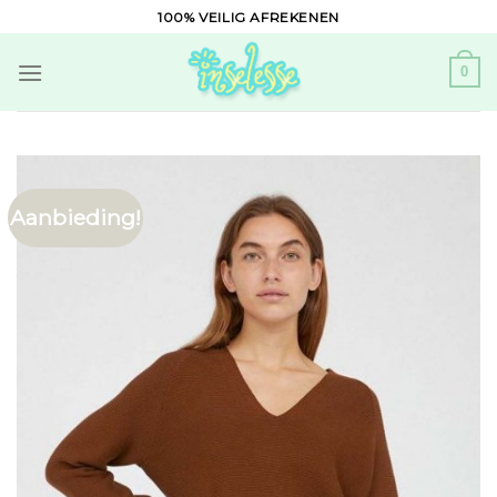
Skip
100% VEILIG AFREKENEN
to
content
0
Aanbieding!