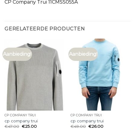
CP Company Trui 11CMSS055A
GERELATEERDE PRODUCTEN
Aanbieding!
Aanbieding!
CP COMPANY TRUI
CP COMPANY TRUI
cp company trui
cp company trui
€
47.00
€
25.00
€
49.00
€
26.00