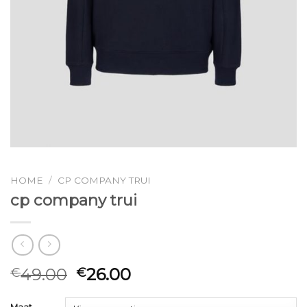
HOME
/
CP COMPANY TRUI
cp company trui
49.00
26.00
€
€