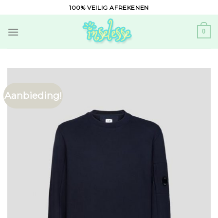
Skip
100% VEILIG AFREKENEN
to
content
0
Aanbieding!