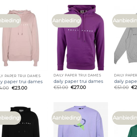
bieding!
Aanbieding!
Aanbiedin
DAILY PAPER TRUI DAMES
DAILY PAPE
LY PAPER TRUI DAMES
daily paper trui dames
daily pape
ly paper trui dames
€
51.00
€
27.00
€
51.00
€
4.00
€
23.00
bieding!
Aanbieding!
Aanbiedin