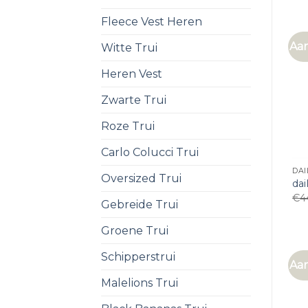
Fleece Vest Heren
Aan
Witte Trui
Heren Vest
Zwarte Trui
Roze Trui
Carlo Colucci Trui
DAI
Oversized Trui
dai
€
4
Gebreide Trui
Groene Trui
Schipperstrui
Aan
Malelions Trui