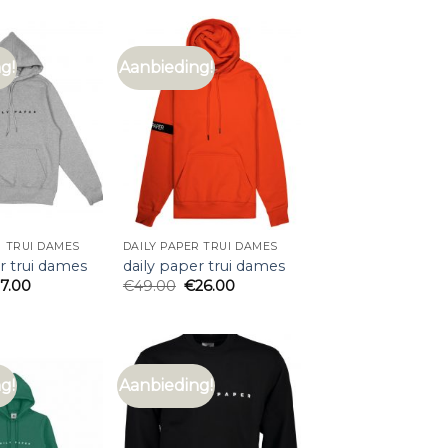
g!
Aanbieding!
R TRUI DAMES
DAILY PAPER TRUI DAMES
r trui dames
daily paper trui dames
27.00
€
49.00
€
26.00
g!
Aanbieding!