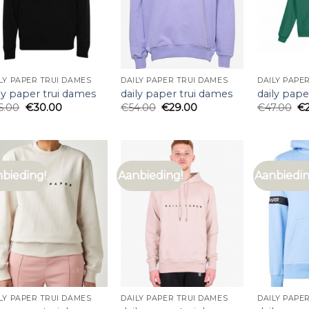
LY PAPER TRUI DAMES
DAILY PAPER TRUI DAMES
DAILY PAPE
ly paper trui dames
daily paper trui dames
daily pape
6.00
€
30.00
€
54.00
€
29.00
€
47.00
€
bieding!
Aanbieding!
Aanbiedin
LY PAPER TRUI DAMES
DAILY PAPER TRUI DAMES
DAILY PAPE