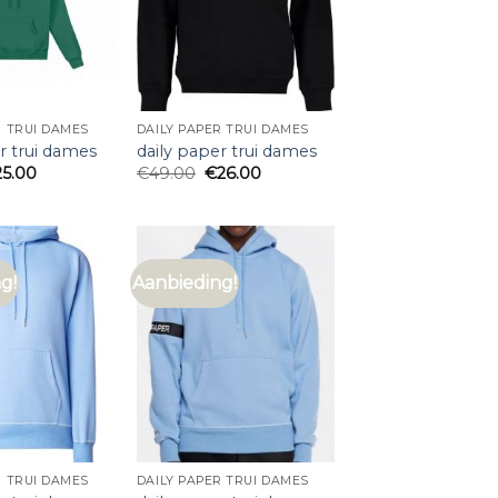
R TRUI DAMES
DAILY PAPER TRUI DAMES
r trui dames
daily paper trui dames
25.00
€
49.00
€
26.00
g!
Aanbieding!
R TRUI DAMES
DAILY PAPER TRUI DAMES