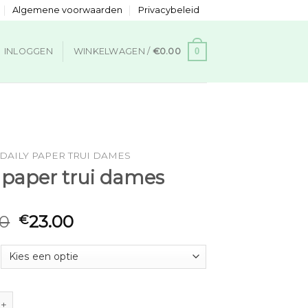
Algemene voorwaarden
Privacybeleid
0
INLOGGEN
WINKELWAGEN /
€
0.00
DAILY PAPER TRUI DAMES
y paper trui dames
00
23.00
€
er trui dames aantal