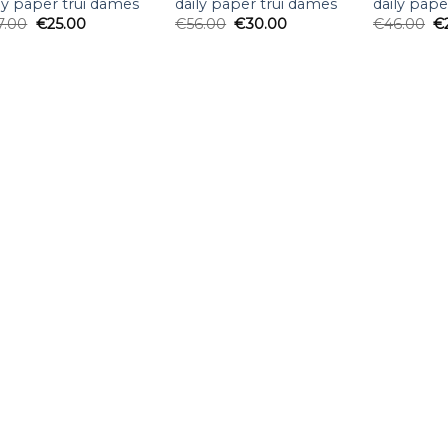
ly paper trui dames
daily paper trui dames
daily pape
7.00
€
25.00
€
56.00
€
30.00
€
46.00
€