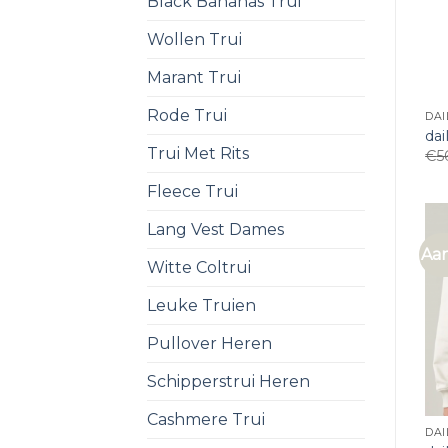
Black Bananas Trui
Wollen Trui
Marant Trui
Rode Trui
DAI
dai
Trui Met Rits
€
5
Fleece Trui
Lang Vest Dames
Aan
Witte Coltrui
Leuke Truien
Pullover Heren
Schipperstrui Heren
Cashmere Trui
DAI