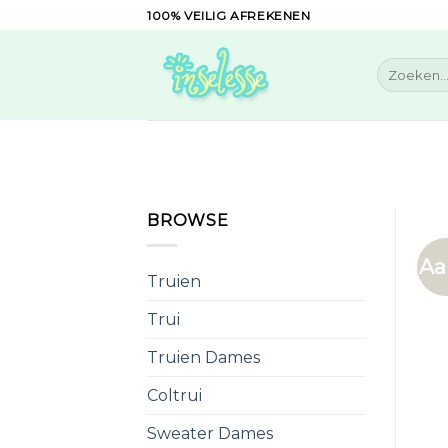
Skip
100% VEILIG AFREKENEN
to
content
Zoeken
naar:
BROWSE
Aa
Truien
Trui
Truien Dames
Coltrui
Sweater Dames