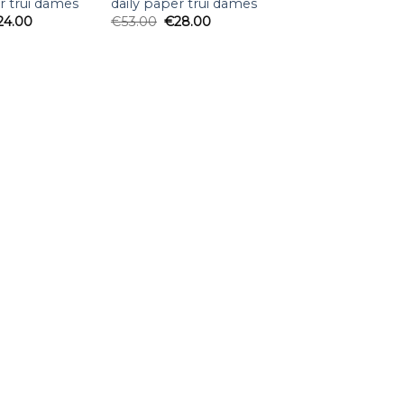
r trui dames
daily paper trui dames
24.00
€
53.00
€
28.00