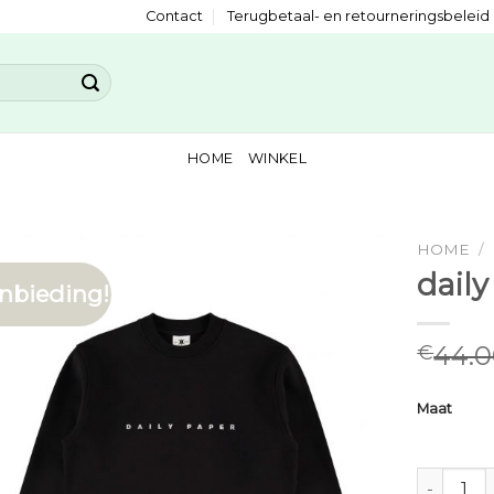
Contact
Terugbetaal- en retourneringsbeleid
HOME
WINKEL
HOME
/
dail
nbieding!
44.
€
Maat
daily pap