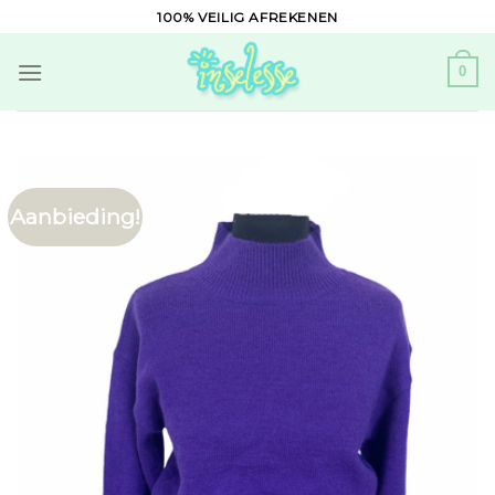
Skip
100% VEILIG AFREKENEN
to
content
0
Aanbieding!