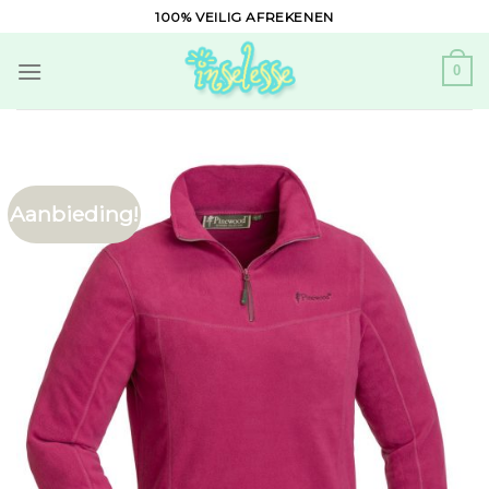
Skip
100% VEILIG AFREKENEN
to
content
0
Aanbieding!