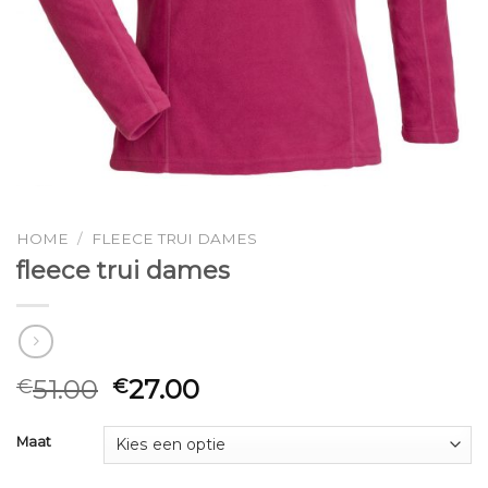
HOME
/
FLEECE TRUI DAMES
fleece trui dames
51.00
27.00
€
€
Maat