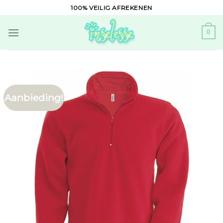
Skip
100% VEILIG AFREKENEN
to
content
0
Aanbieding!