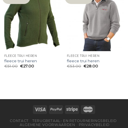
FLEECE TRUI HEREN
FLEECE TRUI HEREN
fleece trui heren
fleece trui heren
€
51.00
€
27.00
€
53.00
€
28.00
CONTACT
TERUGBETAAL- EN RETOURNERINGSBELEID
ALGEMENE VOORWAARDEN
PRIVACYBELEID