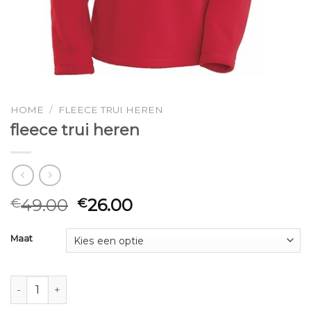
HOME
/
FLEECE TRUI HEREN
fleece trui heren
49.00
26.00
€
€
Maat
fleece trui heren aantal