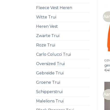
Fleece Vest Heren
Aan
Witte Trui
Heren Vest
Zwarte Trui
Roze Trui
Carlo Colucci Trui
GE
Oversized Trui
gen
€
4
Gebreide Trui
Groene Trui
Schipperstrui
Aan
Malelions Trui