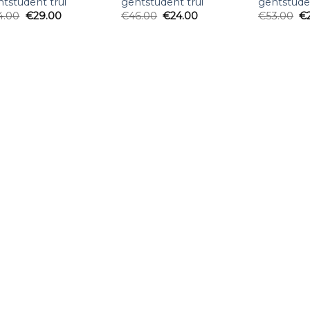
tstudent trui
gentstudent trui
gentstuden
4.00
€
29.00
€
46.00
€
24.00
€
53.00
€