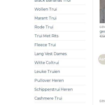
Black Bananas Trui
Wollen Trui
Marant Trui
Rode Trui
GE
gen
Trui Met Rits
€
5
Fleece Trui
Lang Vest Dames
Aan
Witte Coltrui
Leuke Truien
Pullover Heren
Schipperstrui Heren
Cashmere Trui
GE