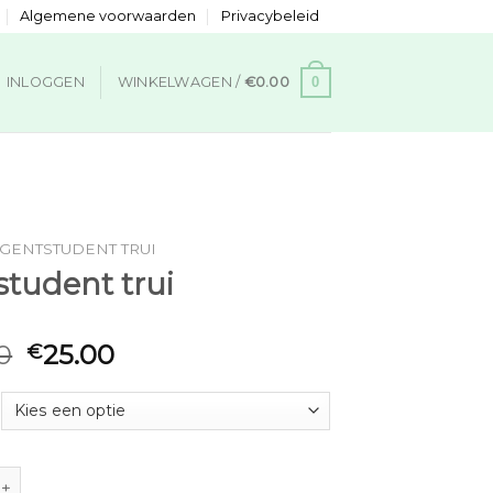
Algemene voorwaarden
Privacybeleid
0
INLOGGEN
WINKELWAGEN /
€
0.00
GENTSTUDENT TRUI
student trui
0
25.00
€
nt trui aantal