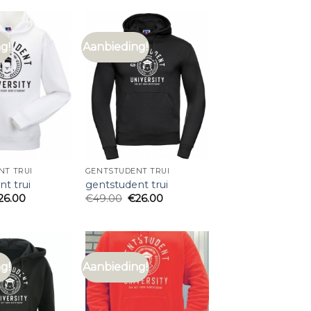
g!
Aanbieding!
NT TRUI
GENTSTUDENT TRUI
t trui
gentstudent trui
26.00
€
49.00
€
26.00
g!
Aanbieding!