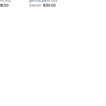
t trui
gentstudent trui
28.00
€
56.00
€
30.00