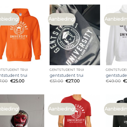
bieding!
Aanbieding!
Aanbiedin
NTSTUDENT TRUI
GENTSTUDENT TRUI
GENTSTUDE
tstudent trui
gentstudent trui
gentstuden
7.00
€
25.00
€
51.00
€
27.00
€
49.00
€
bieding!
Aanbieding!
Aanbiedin