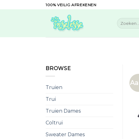
Skip
100% VEILIG AFREKENEN
to
content
Zoeken
naar:
BROWSE
Aa
Truien
Trui
Truien Dames
Coltrui
Sweater Dames