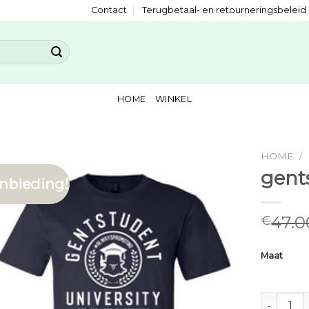
Contact
Terugbetaal- en retourneringsbeleid
HOME
WINKEL
HOME
/
gent
nbieding!
47.0
€
Maat
gentstude