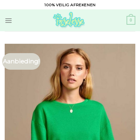
Skip
100% VEILIG AFREKENEN
to
content
0
Aanbieding!