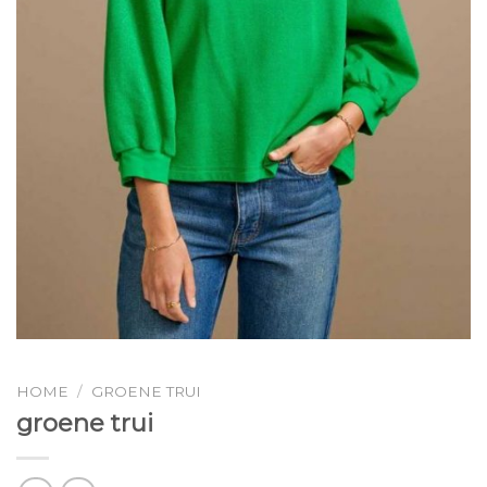
HOME
/
GROENE TRUI
groene trui