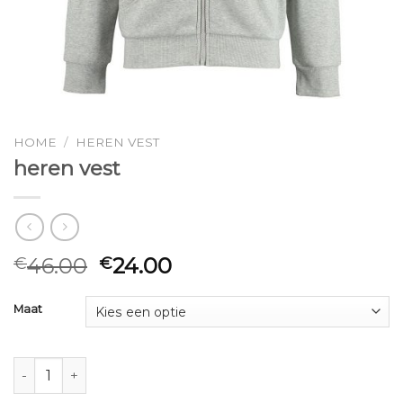
HOME
/
HEREN VEST
heren vest
46.00
24.00
€
€
Maat
heren vest aantal