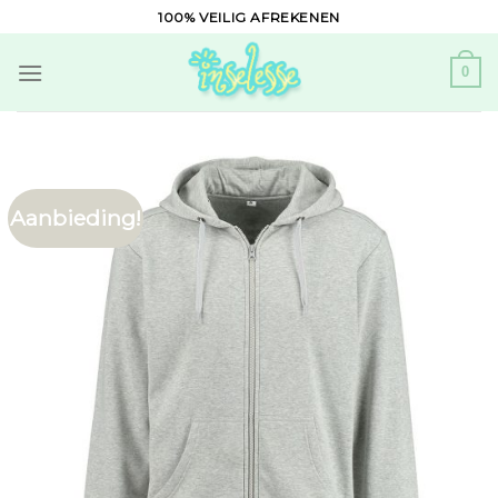
Skip
100% VEILIG AFREKENEN
to
content
0
Aanbieding!