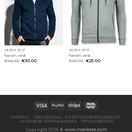
HEREN VEST
HEREN VEST
heren vest
heren vest
€
56.00
€
30.00
€
47.00
€
25.00
CONTACT
TERUGBETAAL- EN RETOURNERINGSBELEID
ALGEMENE VOORWAARDEN
PRIVACYBELEID
Copyright 2026 ©
www.inselesse.com