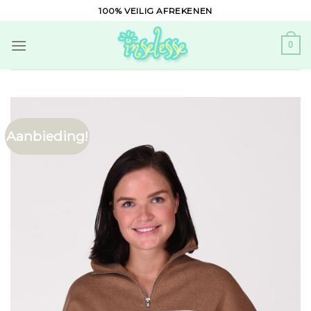
Skip
100% VEILIG AFREKENEN
to
content
0
Aanbieding!