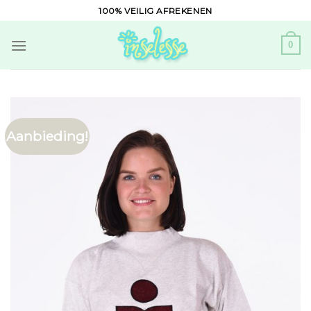
Skip
100% VEILIG AFREKENEN
to
content
0
Aanbieding!