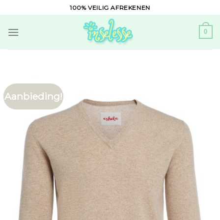
Skip
100% VEILIG AFREKENEN
to
content
0
Aanbieding!