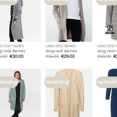
NG VEST DAMES
LANG VEST DAMES
LANG VEST
ng vest dames
lang vest dames
lang vest
6.00
€
30.00
€
54.00
€
29.00
€
49.00
€
bieding!
Aanbieding!
Aanbiedin