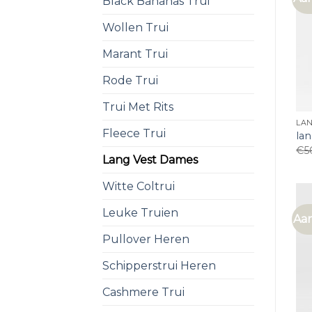
Black Bananas Trui
Wollen Trui
Marant Trui
Rode Trui
Trui Met Rits
LA
Fleece Trui
la
€
5
Lang Vest Dames
Witte Coltrui
Leuke Truien
Aan
Pullover Heren
Schipperstrui Heren
Cashmere Trui