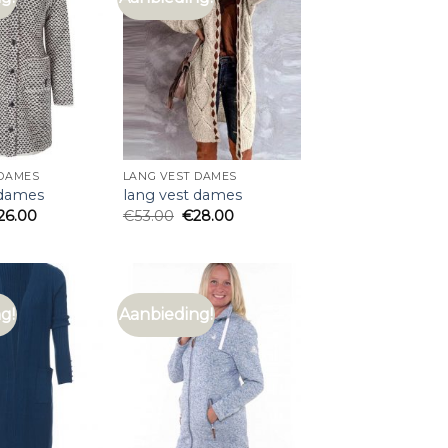
 DAMES
LANG VEST DAMES
 dames
lang vest dames
26.00
€
53.00
€
28.00
g!
Aanbieding!