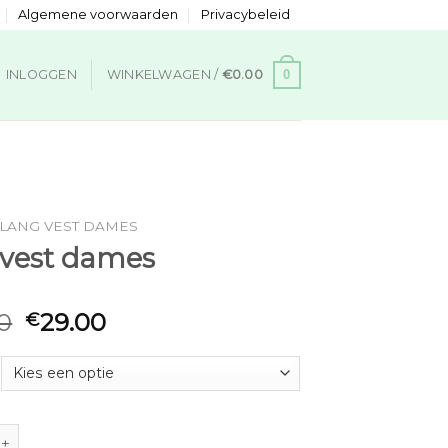
Algemene voorwaarden
Privacybeleid
0
INLOGGEN
WINKELWAGEN /
€
0.00
LANG VEST DAMES
 vest dames
0
29.00
€
 dames aantal