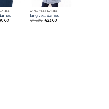
 DAMES
LANG VEST DAMES
 dames
lang vest dames
30.00
€
44.00
€
23.00