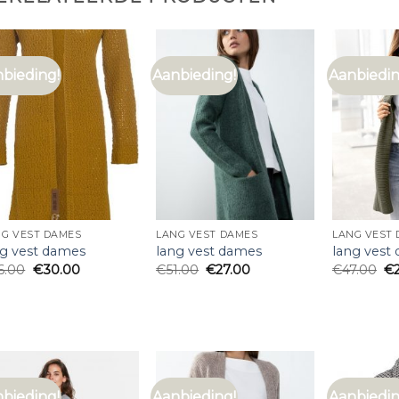
bieding!
Aanbieding!
Aanbiedin
NG VEST DAMES
LANG VEST DAMES
LANG VEST
ng vest dames
lang vest dames
lang vest
6.00
€
30.00
€
51.00
€
27.00
€
47.00
€
bieding!
Aanbieding!
Aanbiedin