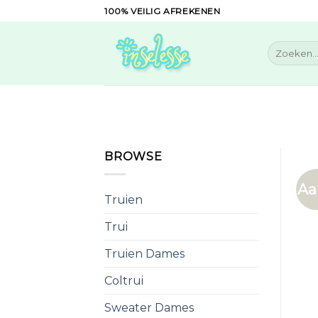
Skip
100% VEILIG AFREKENEN
to
content
Zoeken
naar:
BROWSE
Aa
Truien
Trui
Truien Dames
Coltrui
Sweater Dames