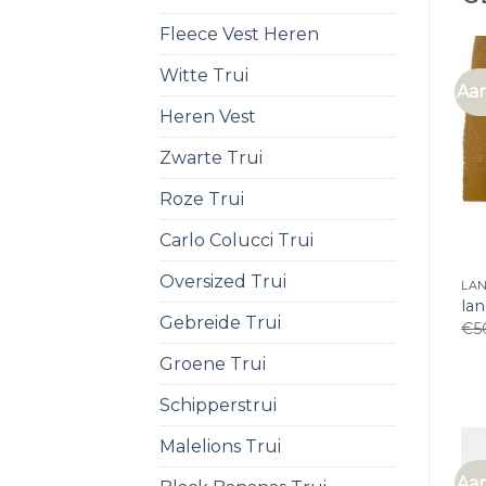
Fleece Vest Heren
Witte Trui
Aan
Heren Vest
Zwarte Trui
Roze Trui
Carlo Colucci Trui
Oversized Trui
LA
la
Gebreide Trui
€
5
Groene Trui
Schipperstrui
Malelions Trui
Aan