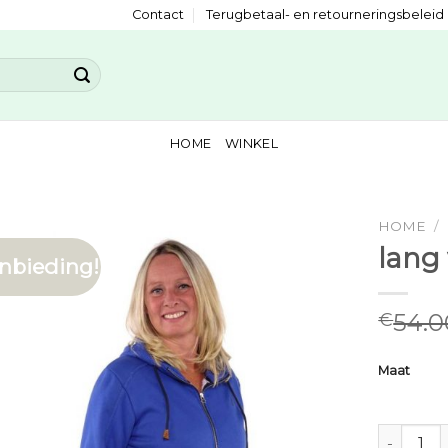
Contact
Terugbetaal- en retourneringsbeleid
HOME
WINKEL
HOME
/
lang
nbieding!
54.0
€
Maat
lang vest