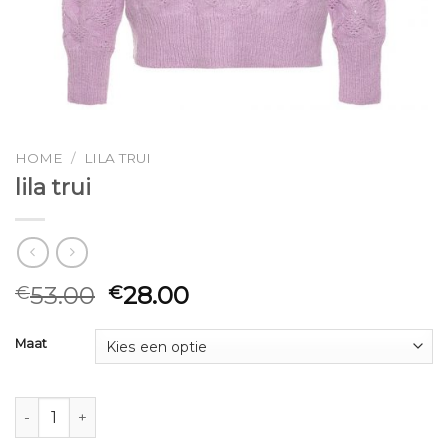
HOME
/
LILA TRUI
lila trui
53.00
28.00
€
€
Maat
lila trui aantal