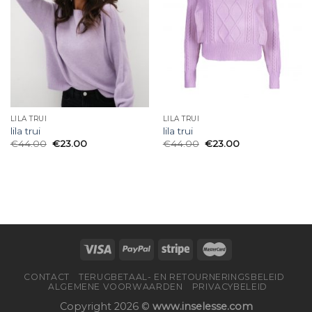
LILA TRUI
LILA TRUI
lila trui
lila trui
€
44.00
€
23.00
€
44.00
€
23.00
CONTACT
TERUGBETAAL- EN RETOURNERINGSBELEID
ALGEMENE VOORWAARDEN
PRIVACYBELEID
Copyright 2026 ©
www.inselesse.com