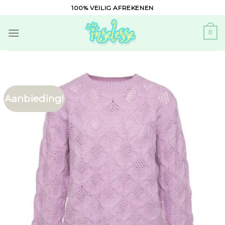
Skip
100% VEILIG AFREKENEN
to
content
0
Aanbieding!