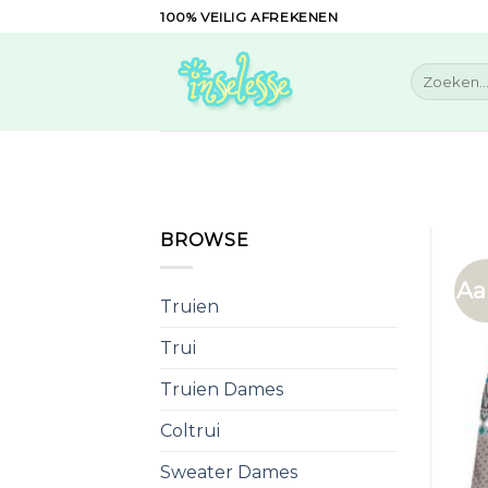
Skip
100% VEILIG AFREKENEN
to
content
Zoeken
naar:
BROWSE
Aa
Truien
Trui
Truien Dames
Coltrui
Sweater Dames