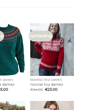
g!
Aanbieding!
UI DAMES
NOORSE TRUI DAMES
ui dames
noorse trui dames
25.00
€
44.00
€
23.00