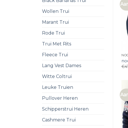
Black Bananas Trui
Aan
Wollen Trui
Marant Trui
Rode Trui
Trui Met Rits
Fleece Trui
NOO
no
Lang Vest Dames
€
4
Witte Coltrui
Leuke Truien
Aan
Pullover Heren
Schipperstrui Heren
Cashmere Trui