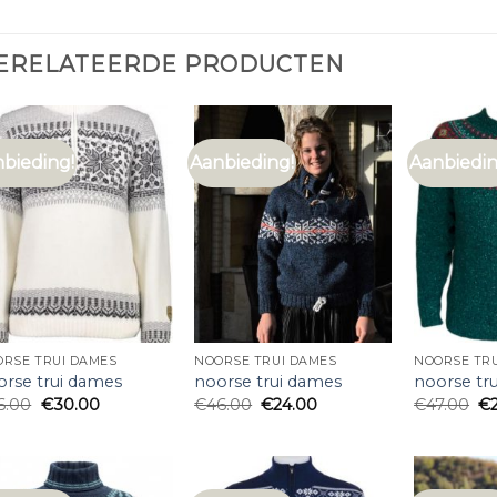
ERELATEERDE PRODUCTEN
bieding!
Aanbieding!
Aanbiedin
RSE TRUI DAMES
NOORSE TRUI DAMES
NOORSE TR
orse trui dames
noorse trui dames
noorse tr
6.00
€
30.00
€
46.00
€
24.00
€
47.00
€