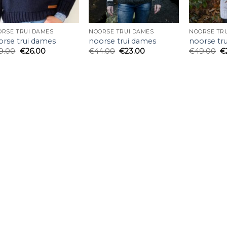
RSE TRUI DAMES
NOORSE TRUI DAMES
NOORSE TR
orse trui dames
noorse trui dames
noorse tr
9.00
€
26.00
€
44.00
€
23.00
€
49.00
€