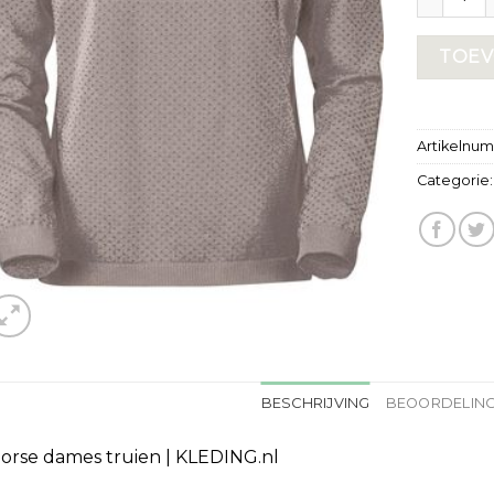
TOEV
Artikelnu
Categorie
BESCHRIJVING
BEOORDELING
orse dames truien | KLEDING.nl