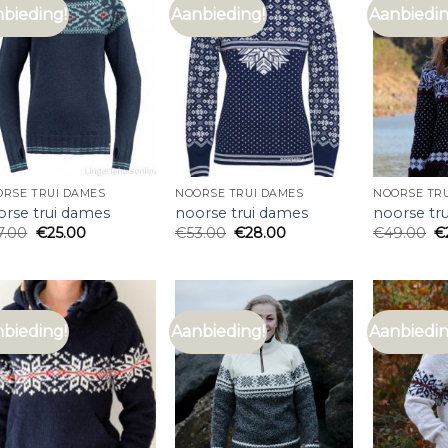
bieding!
Aanbieding!
Aanbiedin
RSE TRUI DAMES
NOORSE TRUI DAMES
NOORSE TR
orse trui dames
noorse trui dames
noorse tr
7.00
€
25.00
€
53.00
€
28.00
€
49.00
€
bieding!
Aanbieding!
Aanbiedin