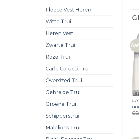
Fleece Vest Heren
G
Witte Trui
Heren Vest
Zwarte Trui
Aan
Roze Trui
Carlo Colucci Trui
Oversized Trui
Gebreide Trui
NOO
Groene Trui
no
€
5
Schipperstrui
Malelions Trui