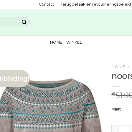
Contact
Terugbetaal- en retourneringsbeleid
HOME
WINKEL
HOME
/
noor
nbieding!
51.0
€
Maat
noorse tr