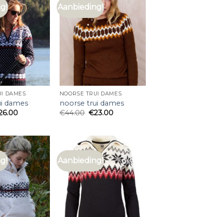
g!
Aanbieding!
UI DAMES
NOORSE TRUI DAMES
ui dames
noorse trui dames
26.00
€
44.00
€
23.00
g!
Aanbieding!