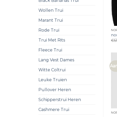
Black Bananas Trui
Wollen Trui
Marant Trui
Rode Trui
NOR
nor
Trui Met Rits
€
5
Fleece Trui
Lang Vest Dames
Aan
Witte Coltrui
Leuke Truien
Pullover Heren
Schipperstrui Heren
Cashmere Trui
NOR