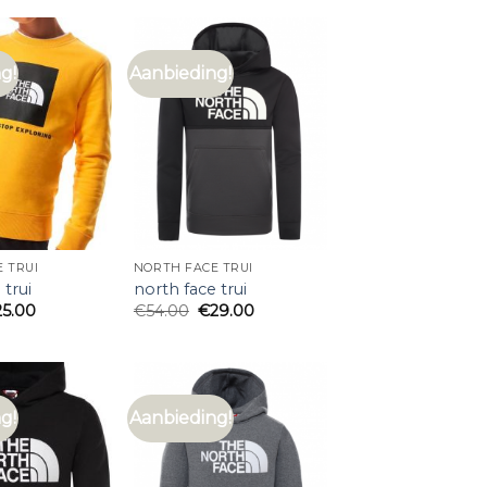
g!
Aanbieding!
 TRUI
NORTH FACE TRUI
 trui
north face trui
25.00
€
54.00
€
29.00
g!
Aanbieding!