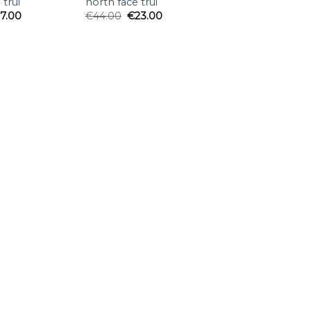
 trui
north face trui
27.00
€
44.00
€
23.00