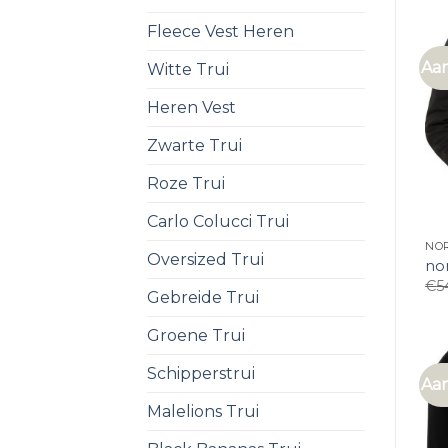
Fleece Vest Heren
Aan
Witte Trui
Heren Vest
Zwarte Trui
Roze Trui
Carlo Colucci Trui
NOR
Oversized Trui
nor
€
5
Gebreide Trui
Groene Trui
Schipperstrui
Aan
Malelions Trui