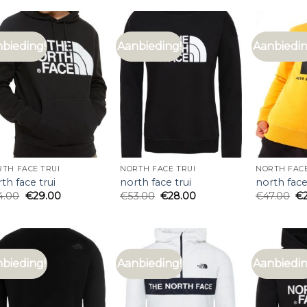
bieding!
Aanbieding!
Aanbiedin
TH FACE TRUI
NORTH FACE TRUI
NORTH FACE
th face trui
north face trui
north face
4.00
€
29.00
€
53.00
€
28.00
€
47.00
€
bieding!
Aanbieding!
Aanbiedin