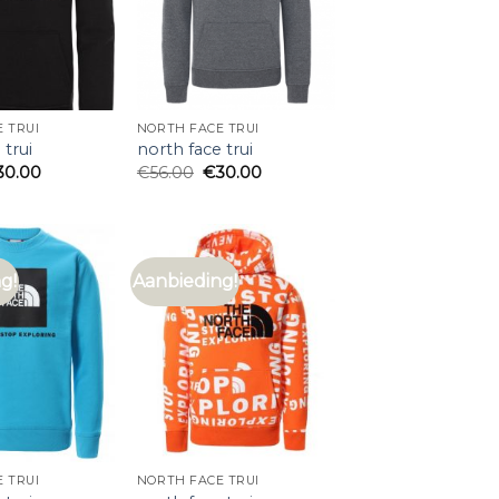
 TRUI
NORTH FACE TRUI
 trui
north face trui
30.00
€
56.00
€
30.00
g!
Aanbieding!
 TRUI
NORTH FACE TRUI