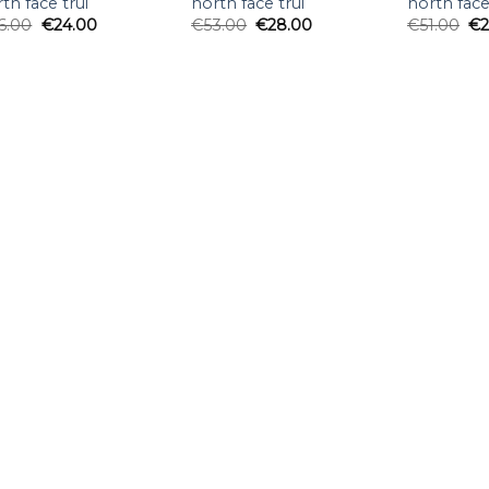
th face trui
north face trui
north face
6.00
€
24.00
€
53.00
€
28.00
€
51.00
€