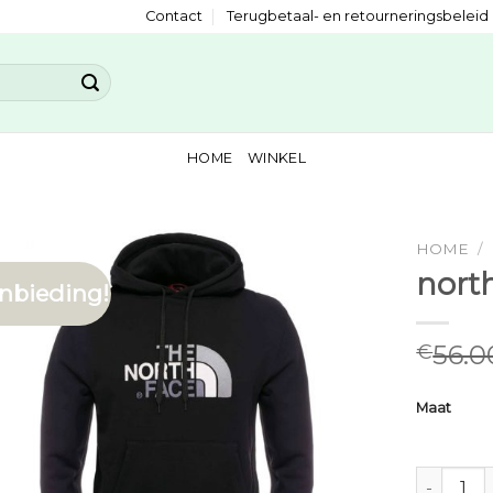
Contact
Terugbetaal- en retourneringsbeleid
HOME
WINKEL
HOME
/
north
nbieding!
56.0
€
Maat
north face