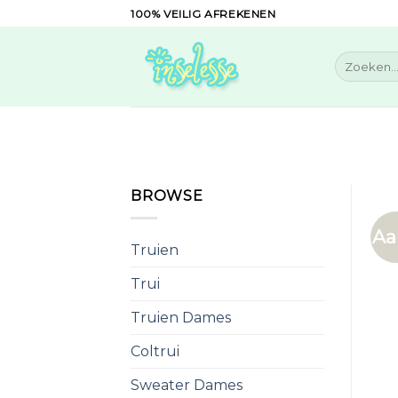
Skip
100% VEILIG AFREKENEN
to
content
Zoeken
naar:
BROWSE
Aa
Truien
Trui
Truien Dames
Coltrui
Sweater Dames