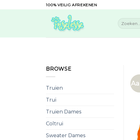
Skip
100% VEILIG AFREKENEN
to
content
Zoeken
naar:
BROWSE
Aa
Truien
Trui
Truien Dames
Coltrui
Sweater Dames