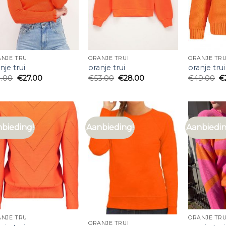
NJE TRUI
ORANJE TRUI
ORANJE TRU
nje trui
oranje trui
oranje trui
1.00
€
27.00
€
53.00
€
28.00
€
49.00
€
bieding!
Aanbieding!
Aanbiedin
NJE TRUI
ORANJE TRU
ORANJE TRUI