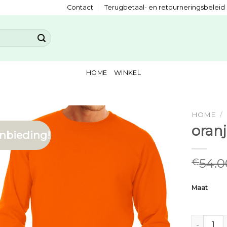
Contact
Terugbetaal- en retourneringsbeleid
HOME
WINKEL
HOME
/
oranj
nbieding!
54.0
€
Maat
oranje tru