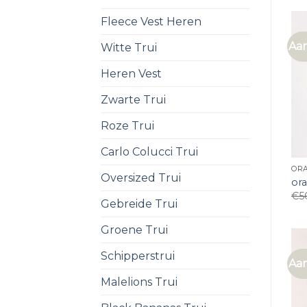
Fleece Vest Heren
Aan
Witte Trui
Heren Vest
Zwarte Trui
Roze Trui
Carlo Colucci Trui
ORA
Oversized Trui
ora
€
5
Gebreide Trui
Groene Trui
Schipperstrui
Aan
Malelions Trui