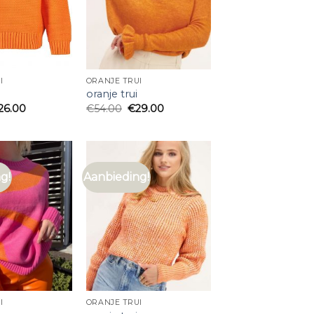
I
ORANJE TRUI
oranje trui
26.00
€
54.00
€
29.00
g!
Aanbieding!
I
ORANJE TRUI