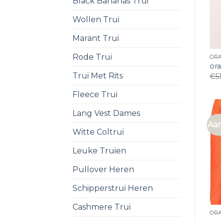
Black Bananas Trui
Wollen Trui
Marant Trui
Rode Trui
ORA
ora
Trui Met Rits
€
5
Fleece Trui
Lang Vest Dames
Aan
Witte Coltrui
Leuke Truien
Pullover Heren
Schipperstrui Heren
Cashmere Trui
ORA