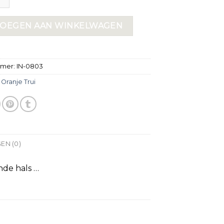
OEGEN AAN WINKELWAGEN
mmer:
IN-0803
:
Oranje Trui
EN (0)
nde hals …