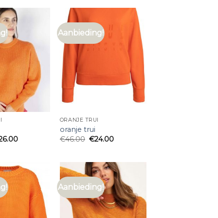
g!
Aanbieding!
I
ORANJE TRUI
oranje trui
26.00
€
46.00
€
24.00
g!
Aanbieding!