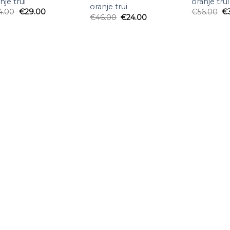
nje trui
oranje trui
oranje trui
4.00
€
29.00
€
56.00
€
€
46.00
€
24.00