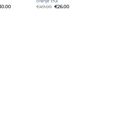
oranje trui
30.00
€
49.00
€
26.00