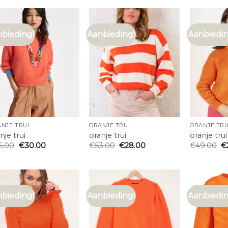
bieding!
Aanbieding!
Aanbiedin
NJE TRUI
ORANJE TRUI
ORANJE TRU
nje trui
oranje trui
oranje trui
6.00
€
30.00
€
53.00
€
28.00
€
49.00
€
bieding!
Aanbieding!
Aanbiedin