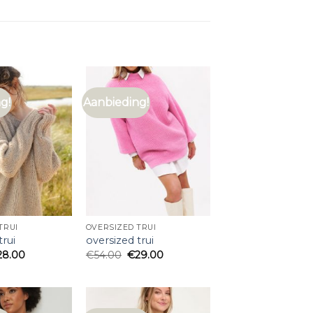
g!
Aanbieding!
TRUI
OVERSIZED TRUI
trui
oversized trui
28.00
€
54.00
€
29.00