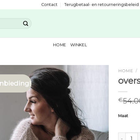
Contact
Terugbetaal- en retourneringsbeleid
HOME
WINKEL
HOME
/
overs
nbieding!
54.0
€
Maat
oversized 