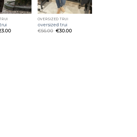
TRUI
OVERSIZED TRUI
trui
oversized trui
23.00
€
56.00
€
30.00