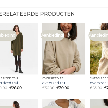
ERELATEERDE PRODUCTEN
bieding!
Aanbieding!
Aanbiedin
RSIZED TRUI
OVERSIZED TRUI
OVERSIZED 
rsized trui
oversized trui
oversized 
9.00
€
26.00
€
56.00
€
30.00
€
53.00
€