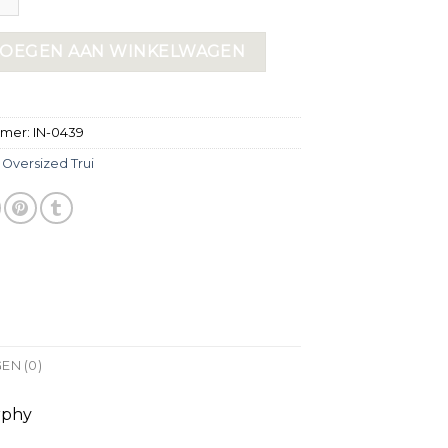
OEGEN AAN WINKELWAGEN
mmer:
IN-0439
:
Oversized Trui
EN (0)
rphy