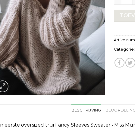
TOEV
Artikelnu
Categorie
BESCHRIJVING
BEOORDELING
jn eerste oversized trui Fancy Sleeves Sweater • Miss Mu