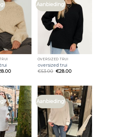
g!
Aanbieding!
TRUI
OVERSIZED TRUI
trui
oversized trui
28.00
€
53.00
€
28.00
g!
Aanbieding!