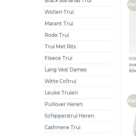
Black Bananas Trui
Aan
Wollen Trui
Marant Trui
Rode Trui
Trui Met Rits
Fleece Trui
OVE
ove
Lang Vest Dames
€
5
Witte Coltrui
Leuke Truien
Aan
Pullover Heren
Schipperstrui Heren
Cashmere Trui