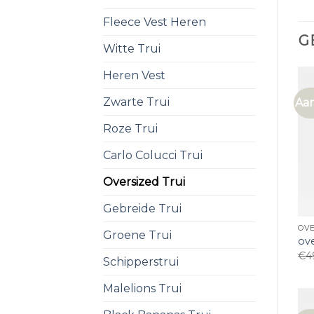
Fleece Vest Heren
G
Witte Trui
Heren Vest
Zwarte Trui
Aan
Roze Trui
Carlo Colucci Trui
Oversized Trui
Gebreide Trui
OVE
Groene Trui
ove
€
4
Schipperstrui
Malelions Trui