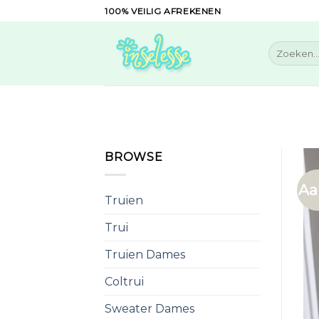
Skip
100% VEILIG AFREKENEN
to
content
Zoeken
naar:
BROWSE
Aa
Truien
Trui
Truien Dames
Coltrui
Sweater Dames