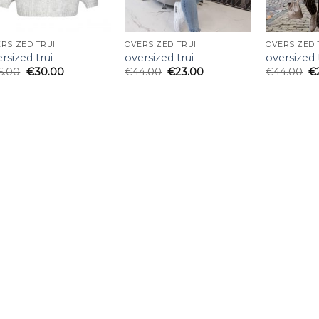
RSIZED TRUI
OVERSIZED TRUI
OVERSIZED 
rsized trui
oversized trui
oversized 
6.00
€
30.00
€
44.00
€
23.00
€
44.00
€