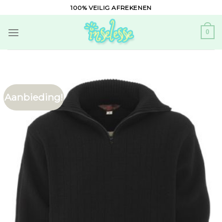
Skip
100% VEILIG AFREKENEN
to
content
0
Aanbieding!