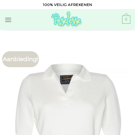
Skip
100% VEILIG AFREKENEN
to
content
0
Aanbieding!