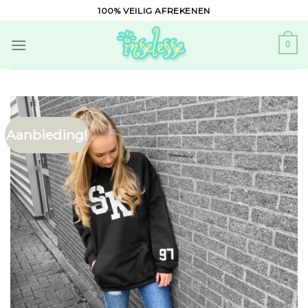
Skip
100% VEILIG AFREKENEN
to
content
0
Aanbieding!