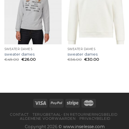
SWEATER DAMES
SWEATER DAMES
sweater dames
sweater dames
€
49.00
€
26.00
€
56.00
€
30.00
CONTACT
TERUGBETAAL- EN RETOURNERINGSBELEID
ALGEMENE VOORWAARDEN
PRIVACYBELEID
Copyright 2026 ©
www.inselesse.com