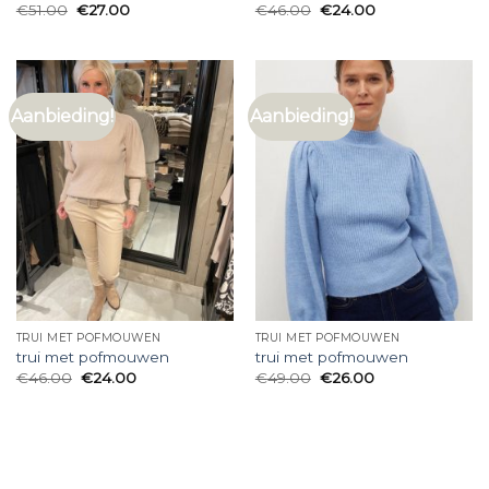
€
51.00
€
27.00
€
46.00
€
24.00
Aanbieding!
Aanbieding!
TRUI MET POFMOUWEN
TRUI MET POFMOUWEN
trui met pofmouwen
trui met pofmouwen
€
46.00
€
24.00
€
49.00
€
26.00