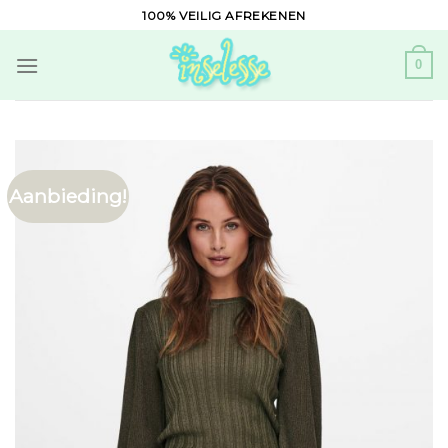
Skip
100% VEILIG AFREKENEN
to
content
0
Aanbieding!