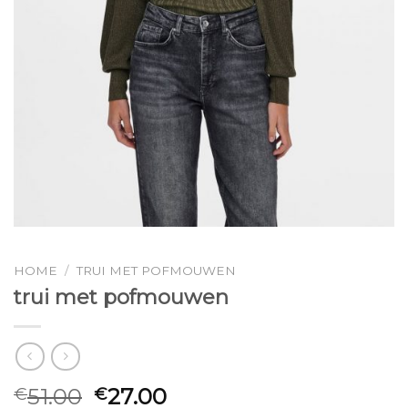
HOME
/
TRUI MET POFMOUWEN
trui met pofmouwen
51.00
27.00
€
€