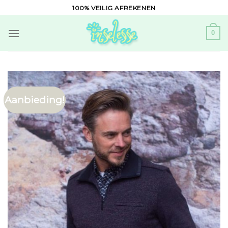
Skip
100% VEILIG AFREKENEN
to
content
0
Aanbieding!