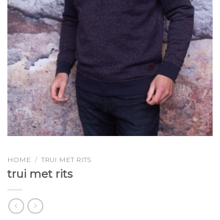
HOME
/
TRUI MET RITS
trui met rits