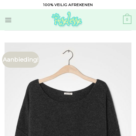
Skip
100% VEILIG AFREKENEN
to
content
0
Aanbieding!