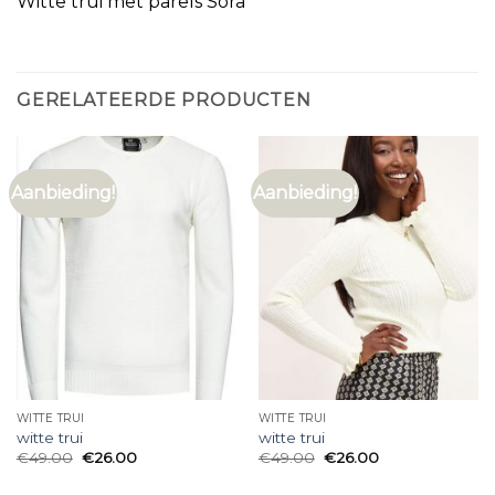
Witte trui met parels Sora
GERELATEERDE PRODUCTEN
Aanbieding!
Aanbieding!
WITTE TRUI
WITTE TRUI
witte trui
witte trui
€
49.00
€
26.00
€
49.00
€
26.00