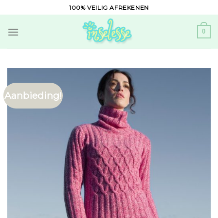
Skip
100% VEILIG AFREKENEN
to
content
0
Aanbieding!