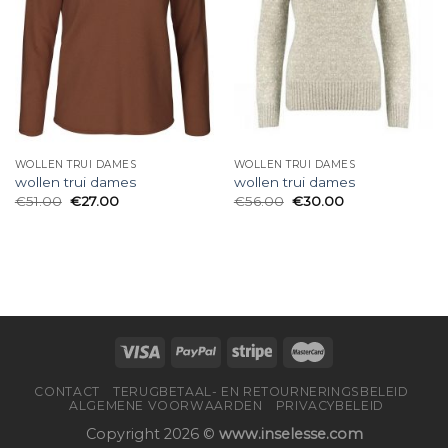
WOLLEN TRUI DAMES
WOLLEN TRUI DAMES
wollen trui dames
wollen trui dames
€
51.00
€
27.00
€
56.00
€
30.00
CONTACT
TERUGBETAAL- EN RETOURNERINGSBELEID
ALGEMENE VOORWAARDEN
PRIVACYBELEID
Copyright 2026 ©
www.inselesse.com