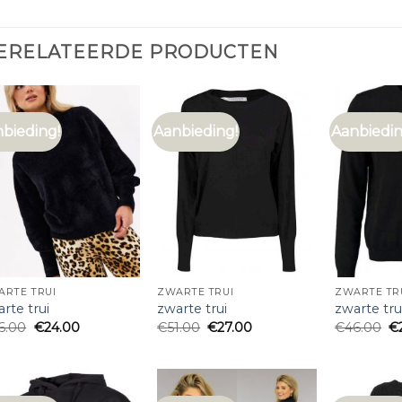
ERELATEERDE PRODUCTEN
bieding!
Aanbieding!
Aanbiedin
ARTE TRUI
ZWARTE TRUI
ZWARTE TR
rte trui
zwarte trui
zwarte tru
6.00
€
24.00
€
51.00
€
27.00
€
46.00
€