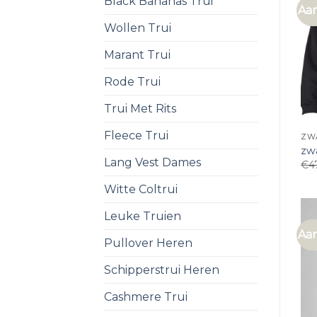
Black Bananas Trui
Aan
Wollen Trui
Marant Trui
Rode Trui
Trui Met Rits
Fleece Trui
ZW
zwa
Lang Vest Dames
€
4
Witte Coltrui
Leuke Truien
Aan
Pullover Heren
Schipperstrui Heren
Cashmere Trui