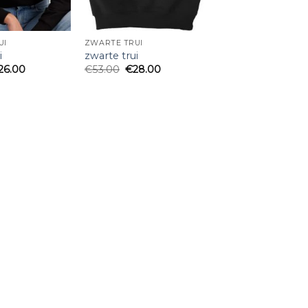
UI
ZWARTE TRUI
i
zwarte trui
26.00
€
53.00
€
28.00