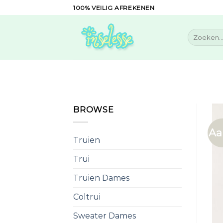
Skip
100% VEILIG AFREKENEN
to
content
Zoeken
naar:
BROWSE
Aa
Truien
Trui
Truien Dames
Coltrui
Sweater Dames