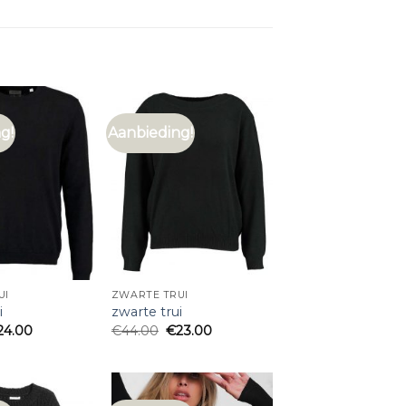
g!
Aanbieding!
UI
ZWARTE TRUI
i
zwarte trui
24.00
€
44.00
€
23.00