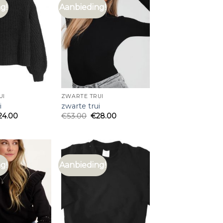
g!
Aanbieding!
UI
ZWARTE TRUI
i
zwarte trui
24.00
€
53.00
€
28.00
g!
Aanbieding!