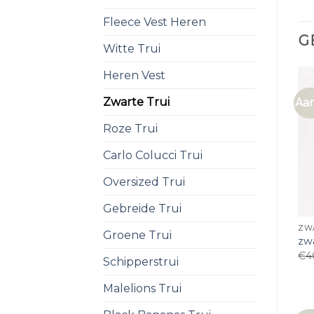
Fleece Vest Heren
G
Witte Trui
Heren Vest
Zwarte Trui
Aan
Roze Trui
Carlo Colucci Trui
Oversized Trui
Gebreide Trui
ZW
Groene Trui
zwa
€
4
Schipperstrui
Malelions Trui