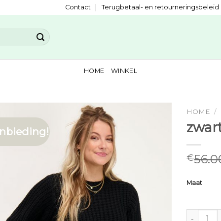
Contact
Terugbetaal- en retourneringsbeleid
HOME
WINKEL
HOME
/
zwart
nbieding!
56.0
€
Maat
zwarte tru