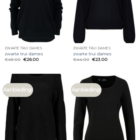
ZWARTE TRUI DAMES
ZWARTE TRUI DAMES
zwarte trui dames
zwarte trui dames
€
49.00
€
26.00
€
44.00
€
23.00
Aanbieding!
Aanbieding!