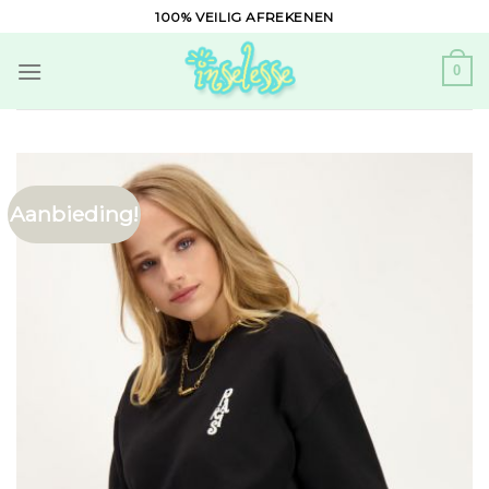
Skip
100% VEILIG AFREKENEN
to
content
0
Aanbieding!