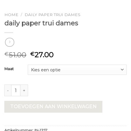
HOME
/
DAILY PAPER TRUI DAMES
daily paper trui dames
51.00
27.00
€
€
Maat
daily paper trui dames aantal
TOEVOEGEN AAN WINKELWAGEN
Artikelnummer:
IN-1357