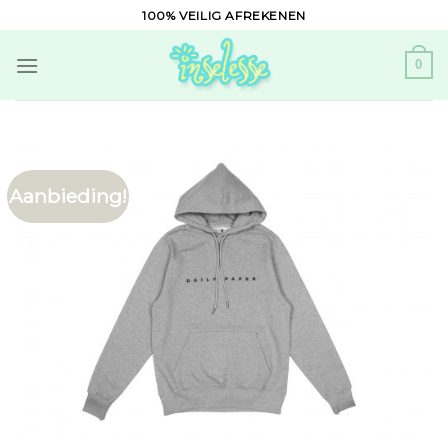
Skip
100% VEILIG AFREKENEN
to
content
0
Aanbieding!