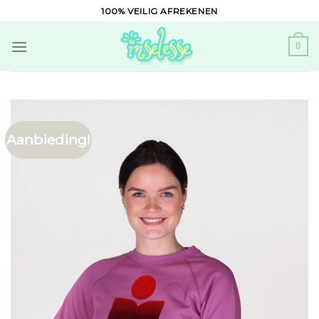
Skip
100% VEILIG AFREKENEN
to
content
0
Aanbieding!