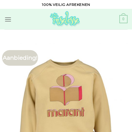
Skip
100% VEILIG AFREKENEN
to
content
0
Aanbieding!