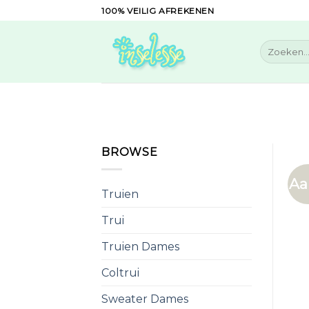
Skip
100% VEILIG AFREKENEN
to
content
Zoeken
naar:
BROWSE
Aa
Truien
Trui
Truien Dames
Coltrui
Sweater Dames