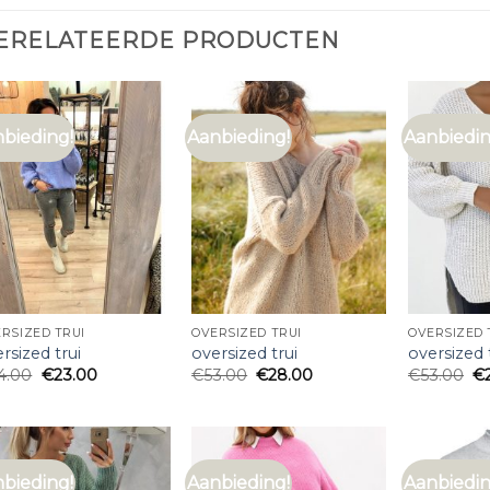
ERELATEERDE PRODUCTEN
bieding!
Aanbieding!
Aanbiedin
RSIZED TRUI
OVERSIZED TRUI
OVERSIZED 
rsized trui
oversized trui
oversized 
4.00
€
23.00
€
53.00
€
28.00
€
53.00
€
bieding!
Aanbieding!
Aanbiedin