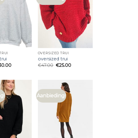
TRUI
OVERSIZED TRUI
trui
oversized trui
30.00
€
47.00
€
25.00
g!
Aanbieding!