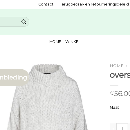
Contact
Terugbetaal- en retourneringsbeleid
HOME
WINKEL
HOME
/
overs
nbieding!
56.0
€
Maat
oversized 