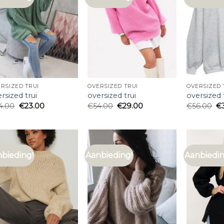
RSIZED TRUI
OVERSIZED TRUI
OVERSIZED 
rsized trui
oversized trui
oversized 
4.00
€
23.00
€
54.00
€
29.00
€
56.00
€
bieding!
Aanbieding!
Aanbiedin