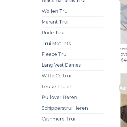
Black Bananas Trui
Wollen Trui
Marant Trui
Rode Trui
Trui Met Rits
OVE
Fleece Trui
ove
€
4
Lang Vest Dames
Witte Coltrui
Leuke Truien
Aan
Pullover Heren
Schipperstrui Heren
Cashmere Trui