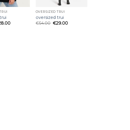
TRUI
OVERSIZED TRUI
trui
oversized trui
28.00
€
54.00
€
29.00