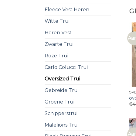
Fleece Vest Heren
G
Witte Trui
Heren Vest
Aan
Zwarte Trui
Roze Trui
Carlo Colucci Trui
Oversized Trui
Gebreide Trui
OVE
ove
Groene Trui
€
4
Schipperstrui
Malelions Trui
Aan