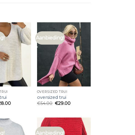
g!
Aanbieding!
TRUI
OVERSIZED TRUI
trui
oversized trui
28.00
€
54.00
€
29.00
g!
Aanbieding!