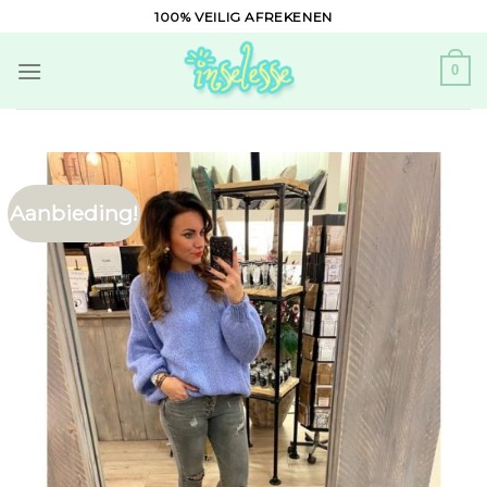
Skip
100% VEILIG AFREKENEN
to
content
0
Aanbieding!