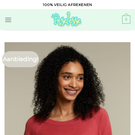
Skip
100% VEILIG AFREKENEN
to
content
0
Aanbieding!