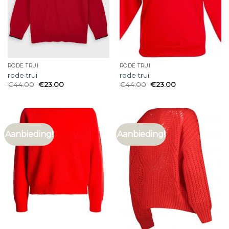
RODE TRUI
RODE TRUI
rode trui
rode trui
€
44.00
€
23.00
€
44.00
€
23.00
Aanbieding!
Aanbieding!