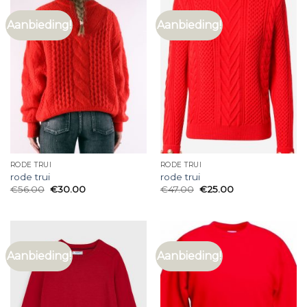
Aanbieding!
Aanbieding!
RODE TRUI
RODE TRUI
rode trui
rode trui
€
56.00
€
30.00
€
47.00
€
25.00
Aanbieding!
Aanbieding!