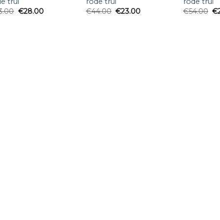
e trui
rode trui
rode trui
3.00
€
28.00
€
44.00
€
23.00
€
54.00
€