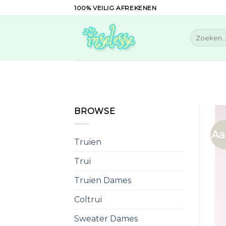
Skip
100% VEILIG AFREKENEN
to
content
Zoeken
naar:
BROWSE
Aa
Truien
Trui
Truien Dames
Coltrui
Sweater Dames