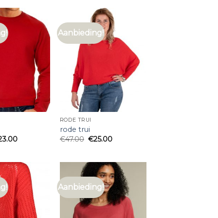
g!
Aanbieding!
RODE TRUI
rode trui
23.00
€
47.00
€
25.00
g!
Aanbieding!