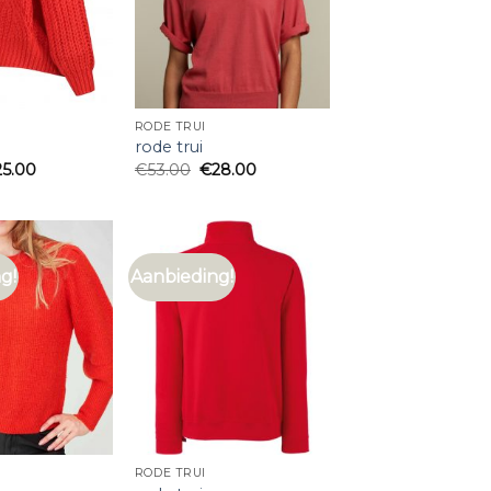
RODE TRUI
rode trui
25.00
€
53.00
€
28.00
g!
Aanbieding!
RODE TRUI