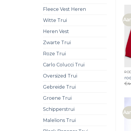
Fleece Vest Heren
Aan
Witte Trui
Heren Vest
Zwarte Trui
Roze Trui
Carlo Colucci Trui
ROD
Oversized Trui
rod
€
4
Gebreide Trui
Groene Trui
Schipperstrui
Aan
Malelions Trui