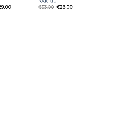
rode trui
29.00
€
53.00
€
28.00