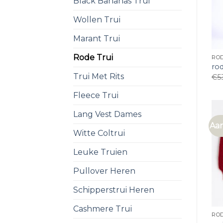
Black Bananas Trui
Wollen Trui
Marant Trui
Rode Trui
ROD
rod
Trui Met Rits
€
5
Fleece Trui
Lang Vest Dames
Aan
Witte Coltrui
Leuke Truien
Pullover Heren
Schipperstrui Heren
Cashmere Trui
ROD