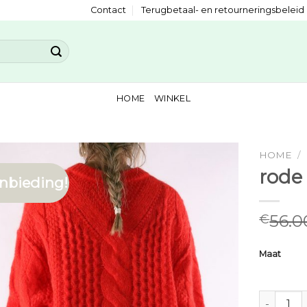
Contact
Terugbetaal- en retourneringsbeleid
HOME
WINKEL
HOME
/
rode 
nbieding!
56.0
€
Maat
rode trui 