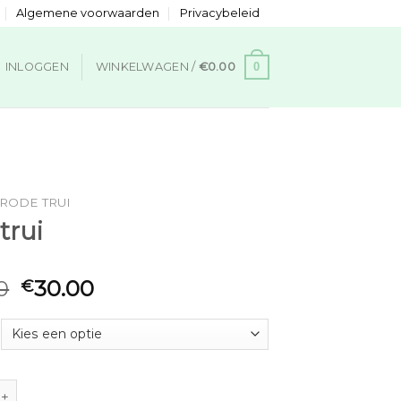
Algemene voorwaarden
Privacybeleid
0
INLOGGEN
WINKELWAGEN /
€
0.00
RODE TRUI
trui
0
30.00
€
aantal